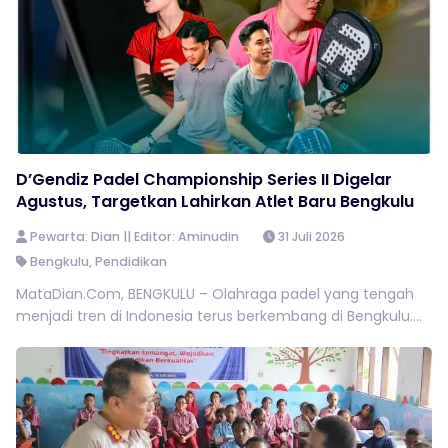
D’Gendiz Padel Championship Series II Digelar
Agustus, Targetkan Lahirkan Atlet Baru Bengkulu
Pewarta: Dian || Editor: Aminudin
31 Juli 2026
Bengkulu
,
Pendidikan
MataDian.Com, BENGKULU – Olahraga padel yang tengah
menjadi tren di Indonesia terus berkembang di Bengkulu....