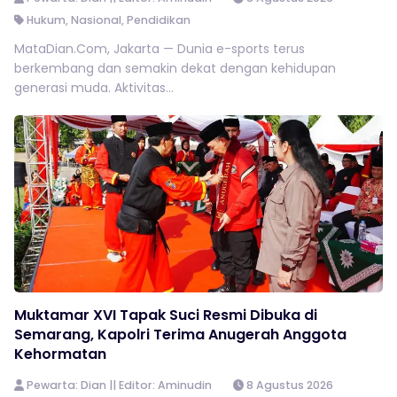
Hukum
,
Nasional
,
Pendidikan
MataDian.Com, Jakarta — Dunia e-sports terus
berkembang dan semakin dekat dengan kehidupan
generasi muda. Aktivitas...
Muktamar XVI Tapak Suci Resmi Dibuka di
Semarang, Kapolri Terima Anugerah Anggota
Kehormatan
Pewarta: Dian || Editor: Aminudin
8 Agustus 2026