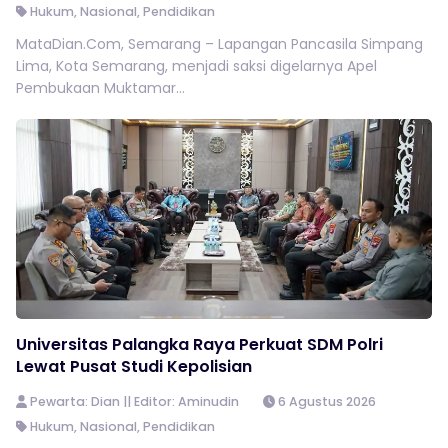
Hukum
,
Nasional
,
Pendidikan
MataDian.Com, Semarang – Lapangan Pancasila Simpang
Lima, Kota Semarang, menjadi saksi digelarnya Apel
Pembukaan Muktamar...
Universitas Palangka Raya Perkuat SDM Polri
Lewat Pusat Studi Kepolisian
Pewarta: Dian || Editor: Aminudin
6 Agustus 2026
Hukum
,
Nasional
,
Pendidikan