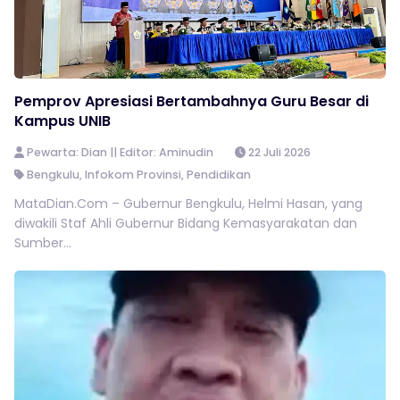
Pemprov Apresiasi Bertambahnya Guru Besar di
Kampus UNIB
Pewarta: Dian || Editor: Aminudin
22 Juli 2026
Bengkulu
,
Infokom Provinsi
,
Pendidikan
MataDian.Com – Gubernur Bengkulu, Helmi Hasan, yang
diwakili Staf Ahli Gubernur Bidang Kemasyarakatan dan
Sumber...