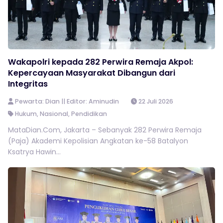
Wakapolri kepada 282 Perwira Remaja Akpol:
Kepercayaan Masyarakat Dibangun dari
Integritas
Pewarta: Dian || Editor: Aminudin
22 Juli 2026
Hukum
,
Nasional
,
Pendidikan
MataDian.Com, Jakarta – Sebanyak 282 Perwira Remaja
(Paja) Akademi Kepolisian Angkatan ke-58 Batalyon
Ksatrya Hawin...