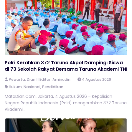
Polri Kerahkan 372 Taruna Akpol Dampingi Siswa
di 73 Sekolah Rakyat Bersama Taruna Akademi TNI
Pewarta: Dian || Editor: Aminudin
4 Agustus 2026
Hukum
,
Nasional
,
Pendidikan
MataDian.Com, Jakarta, 4 Agustus 2026 – Kepolisian
Negara Republik Indonesia (Polri) mengerahkan 372 Taruna
Akademi...