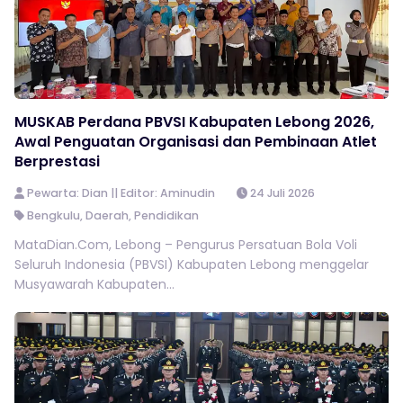
MUSKAB Perdana PBVSI Kabupaten Lebong 2026,
Awal Penguatan Organisasi dan Pembinaan Atlet
Berprestasi
Pewarta: Dian || Editor: Aminudin
24 Juli 2026
Bengkulu
,
Daerah
,
Pendidikan
MataDian.Com, Lebong – Pengurus Persatuan Bola Voli
Seluruh Indonesia (PBVSI) Kabupaten Lebong menggelar
Musyawarah Kabupaten...