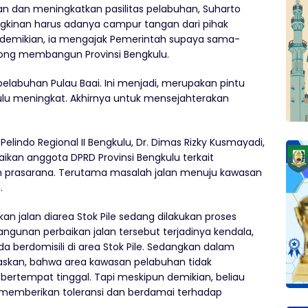
n dan meningkatkan pasilitas pelabuhan, Suharto
inan harus adanya campur tangan dari pihak
n demikian, ia mengajak Pemerintah supaya sama-
ong membangun Provinsi Bengkulu.
 pelabuhan Pulau Baai. Ini menjadi, merupakan pintu
u meningkat. Akhirnya untuk mensejahterakan
lindo Regional II Bengkulu, Dr. Dimas Rizky Kusmayadi,
ikan anggota DPRD Provinsi Bengkulu terkait
n prasarana. Terutama masalah jalan menuju kawasan
.
an jalan diarea Stok Pile sedang dilakukan proses
gunan perbaikan jalan tersebut terjadinya kendala,
 berdomisili di area Stok Pile. Sedangkan dalam
gaskan, bahwa area kawasan pelabuhan tidak
ertempat tinggal. Tapi meskipun demikian, beliau
 memberikan toleransi dan berdamai terhadap