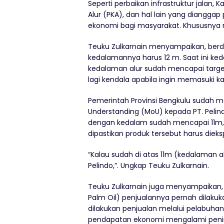
Seperti perbaikan infrastruktur jalan,
Alur (PKA), dan hal lain yang diangga
ekonomi bagi masyarakat. Khususnya m
Teuku Zulkarnain menyampaikan, berda
kedalamannya harus 12 m. Saat ini ke
kedalaman alur sudah mencapai target
lagi kendala apabila ingin memasuki k
Pemerintah Provinsi Bengkulu sudah
Understanding (MoU) kepada PT. Peli
dengan kedalam sudah mencapai 11m, 
dipastikan produk tersebut harus dieksp
“Kalau sudah di atas 11m (kedalaman a
Pelindo,”. Ungkap Teuku Zulkarnain.
Teuku Zulkarnain juga menyampaikan, 
Palm Oil) penjualannya pernah dilakuka
dilakukan penjualan melalui pelabuhan
pendapatan ekonomi mengalami peni