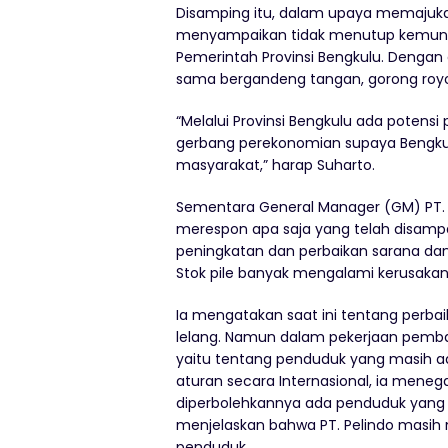
Disamping itu, dalam upaya memajuka
menyampaikan tidak menutup kemungk
Pemerintah Provinsi Bengkulu. Denga
sama bergandeng tangan, gorong roy
“Melalui Provinsi Bengkulu ada potensi
gerbang perekonomian supaya Bengkul
masyarakat,” harap Suharto.
Sementara General Manager (GM) PT. Pe
merespon apa saja yang telah disampa
peningkatan dan perbaikan sarana da
Stok pile banyak mengalami kerusakan
Ia mengatakan saat ini tentang perbaik
lelang. Namun dalam pekerjaan pemban
yaitu tentang penduduk yang masih ada
aturan secara Internasional, ia mene
diperbolehkannya ada penduduk yang b
menjelaskan bahwa PT. Pelindo masih
penduduk.