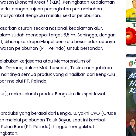
 Kawasan Ekonomi Kreatif (KEK), Peningkatan Kedalaman
p perlu, dengan tujuan peningkatan pertumbuhan
asyarakat Bengkulu melalui sektor pelabuhan.
sarkan aturan secara nasional, kedalaman alur,
dalam sudah mencapai target 6,5 m. Sehingga, dengan
, diharapkan kapal-kapal berskala besar tidak adanya
awasan pelabuhan (PT. Pelindo) untuk bersandar.
 melakukan kerjasama atau Memorandum of
ndo. Dimana, dalam MoU tersebut, Teuku mengatakan
nantinya semua produk yang dihasilkan dari Bengkulu
or melalui PT. Pelindo.
lur), maka seluruh produk Bengkulu diekspor lewat
produksi yang berasal dari Bengkulu, yakni CPO (Crude
n melalui pelabuhan Teluk Bayur, saat ini kembali
 Pulau Baai (PT. Pelindo), hingga mengakibat
ngkatan.