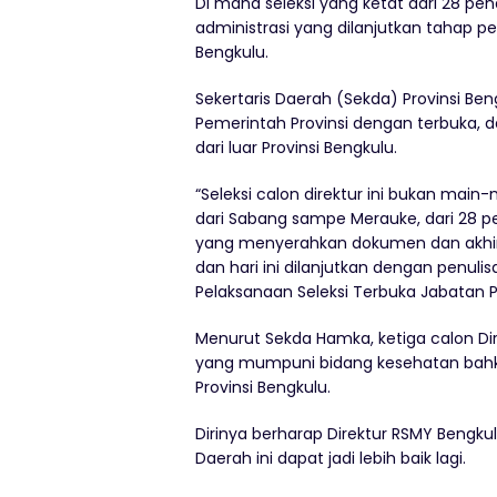
Di mana seleksi yang ketat dari 28 pen
administrasi yang dilanjutkan tahap pen
Bengkulu.
Sekertaris Daerah (Sekda) Provinsi Ben
Pemerintah Provinsi dengan terbuka, da
dari luar Provinsi Bengkulu.
“Seleksi calon direktur ini bukan main
dari Sabang sampe Merauke, dari 28 
yang menyerahkan dokumen dan akhirny
dan hari ini dilanjutkan dengan penul
Pelaksanaan Seleksi Terbuka Jabatan P
Menurut Sekda Hamka, ketiga calon Dire
yang mumpuni bidang kesehatan bahka
Provinsi Bengkulu.
Dirinya berharap Direktur RSMY Bengku
Daerah ini dapat jadi lebih baik lagi.