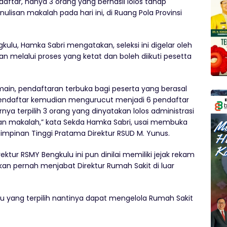
daftar, hanya 3 orang yang berhasil lolos tahap
ulisan makalah pada hari ini, di Ruang Pola Provinsi
gkulu, Hamka Sabri mengatakan, seleksi ini digelar oleh
n melalui proses yang ketat dan boleh diikuti pesetta
-main, pendaftaran terbuka bagi peserta yang berasal
pendaftar kemudian mengurucut menjadi 6 pendaftar
a terpilih 3 orang yang dinyatakan lolos administrasi
isan makalah,” kata Sekda Hamka Sabri, usai membuka
impinan Tinggi Pratama Direktur RSUD M. Yunus.
ktur RSMY Bengkulu ini pun dinilai memiliki jejak rekam
n pernah menjabat Direktur Rumah Sakit di luar
lu yang terpilih nantinya dapat mengelola Rumah Sakit