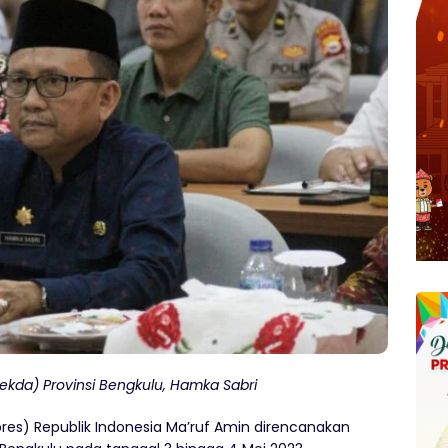
Sekda) Provinsi Bengkulu, Hamka Sabri
res) Republik Indonesia Ma’ruf Amin direncanakan