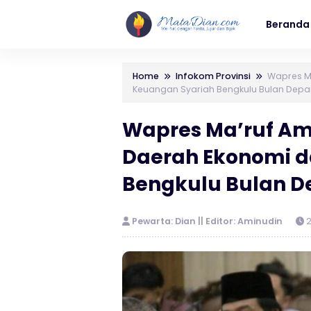
Beranda
Home
Infokom Provinsi
Wapres M
Keuangan Syariah Bengkulu Bulan Depa
Wapres Ma’ruf Am
Daerah Ekonomi d
Bengkulu Bulan D
Pewarta: Dian || Editor: Aminudin
2