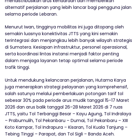
mendistribusikan arus kendaraan dan memberikan
alternatif perjalanan yang lebih lancar bagi pengguna jalan
selama periode Lebaran.
Menurut Iwan, tingginya mobilitas ini juga ditopang oleh
semakin luasnya konektivitas JTTS yang kini semakin
terintegrasi dan menjangkau lebih banyak wilayah strategis
di Sumatera. Kesiapan infrastruktur, personel operasional,
serta koordinasi lintas instansi menjadi faktor penting
dalam menjaga layanan tetap optimal selama periode
trafik tinggi.
Untuk mendukung kelancaran perjalanan, Hutama Karya
juga menerapkan strategi pelayanan yang komprehensif,
salah satunya melalui pemberlakuan potongan tarif tol
sebesar 30% pada periode arus mudik tanggal 15–17 Maret
2026 dan arus balik tanggal 26–28 Maret 2026 di 7 ruas
JTTS, yaitu Tol Terbanggi Besar – Kayu Agung, Tol Indralaya
– Prabumulih, Tol Pekanbaru – Dumai, Tol Pekanbaru – XIII
Koto Kampar, Tol Indrapura – Kisaran, Tol Kuala Tanjung –
Tebing Tinggi – Parapat, dan Tol Sigli – Banda Aceh.