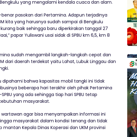
 Bengkulu yang mengalami kendala cuaca dan alam.
ar-benar pasokan dari Pertamina. Adapun terjadinya
BBM kita yang harusnya sudah sampai di Bengkulu
 kurang baik sehingga baru diperkirakan tanggal 27
i,” papar Yuliswani usai sidak di SPBU km 6,5, km 8
tamina sudah mengambil langkah-langkah cepat dan
 dari daerah terdekat yaitu Lahat, Lubuk Linggau dan
gki.
lu dipahami bahwa kapasitas mobil tangki ini tidak
tribusinya beberapa hari terakhir oleh pihak Pertamina
SPBU yang ada sehingga tiap hari SPBU tetap
ebutuhan masyarakat.
wartawan agar bisa menyampaikan informasi ini
ngga masyarakat dalam kondisi tenang dan tidak
ap mantan Kepala Dinas Koperasi dan UKM provinsi