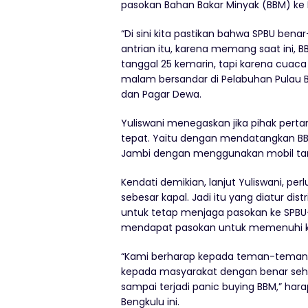
pasokan Bahan Bakar Minyak (BBM) ke
“Di sini kita pastikan bahwa SPBU ben
antrian itu, karena memang saat ini, 
tanggal 25 kemarin, tapi karena cuaca
malam bersandar di Pelabuhan Pulau Baa
dan Pagar Dewa.
Yuliswani menegaskan jika pihak per
tepat. Yaitu dengan mendatangkan BBM
Jambi dengan menggunakan mobil tan
Kendati demikian, lanjut Yuliswani, per
sebesar kapal. Jadi itu yang diatur dis
untuk tetap menjaga pasokan ke SPBU-
mendapat pasokan untuk memenuhi k
“Kami berharap kepada teman-teman 
kepada masyarakat dengan benar sehi
sampai terjadi panic buying BBM,” har
Bengkulu ini.