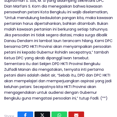
Supratman S. Sos, M. Si yang didamping Sekretaris DPC
Dian Marfani S. Kom dia menegaskan bahwa kawasan
persawahan petani Kota Bengkulu ini wajib diselamatkan,
“Untuk mendukung kedaulatan pangan kita, maka kawasan
pertanian harus dipertahankan, bahkan ditambah. Bukan
malah kawasan pertanian ini berkurang setiap tahunnya.
Jika persoalan ini tidak segera diatasi, maka surga dibalik
Danau Dendam ini lambat laun terancam hilang. Kami DPC
bersama DPD HKTI Provinsi akan menyampaikan persoalan
petani ini kepada Gubernur Rohidin secepatnya,” tambah
Ketua DPC yang akrab dipanggil Iwan tersebut.
Sementara itu dari Sekjen DPD HKTI Provinsi Bengkulu
Zulfadli Manan dia mengatakan, ternyata inti pertama
petani disini adalah debit air, “Sebab itu, DPD dan DPC HKTI
akan mempelajari dan memperjuangkan aspirasi yang jadi
keluhan petani. Secepatnya kita HKTI Provinsi akan
mengagendakan untuk audiensi dengan Gubernur
Bengkulu guna mengatasi persoalan ini,” tutup Fadli. (**)
Share: