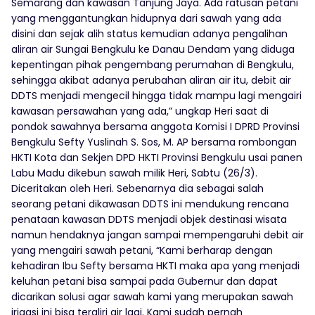
Semarang dan kawasan Tanjung Jaya. Ada ratusan petani
yang menggantungkan hidupnya dari sawah yang ada
disini dan sejak alih status kemudian adanya pengalihan
aliran air Sungai Bengkulu ke Danau Dendam yang diduga
kepentingan pihak pengembang perumahan di Bengkulu,
sehingga akibat adanya perubahan aliran air itu, debit air
DDTS menjadi mengecil hingga tidak mampu lagi mengairi
kawasan persawahan yang ada,” ungkap Heri saat di
pondok sawahnya bersama anggota Komisi I DPRD Provinsi
Bengkulu Sefty Yuslinah S. Sos, M. AP bersama rombongan
HKTI Kota dan Sekjen DPD HKTI Provinsi Bengkulu usai panen
Labu Madu dikebun sawah milik Heri, Sabtu (26/3).
Diceritakan oleh Heri. Sebenarnya dia sebagai salah
seorang petani dikawasan DDTS ini mendukung rencana
penataan kawasan DDTS menjadi objek destinasi wisata
namun hendaknya jangan sampai mempengaruhi debit air
yang mengairi sawah petani, “Kami berharap dengan
kehadiran Ibu Sefty bersama HKTI maka apa yang menjadi
keluhan petani bisa sampai pada Gubernur dan dapat
dicarikan solusi agar sawah kami yang merupakan sawah
irigasi ini bisa teraliri air lagi. Kami sudah pernah