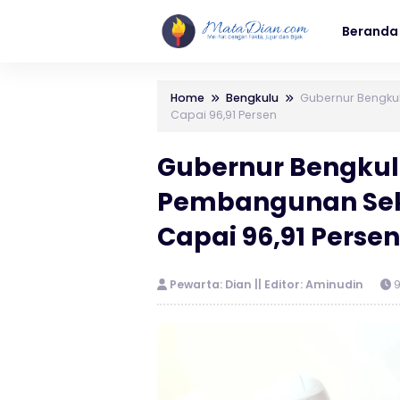
Beranda
Home
Bengkulu
Gubernur Bengkul
Capai 96,91 Persen
Gubernur Bengkulu
Pembangunan Seko
Capai 96,91 Persen
Pewarta: Dian || Editor: Aminudin
9