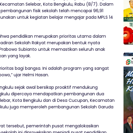
 Kecamatan Selebar, Kota Bengkulu, Rabu (8/7). Dalam
s pembangunan fisik sekolah telah mencapai 96,91
gunakan untuk kegiatan belajar mengajar pada MPLS 14
hwa pendidikan merupakan prioritas utama dalam
diran Sekolah Rakyat merupakan bentuk nyata
 Prabowo Subianto untuk memastikan seluruh anak
an yang layak.
rioritas bagi bangsa. Ini adalah program yang sangat
bowo,” ujar Helmi Hasan.
engkulu sejak awal bersikap proaktif mendukung
ngkulu dipercaya mendapatkan pembangunan dua
elebar, Kota Bengkulu dan di Desa Cucupan, Kecamatan
Bengkulu juga memperoleh pembangunan Sekolah Garuda
t tersebut, pemerintah pusat mengalokasikan
-sekolah ini diproyeksikan menjadi pusat pendidikan