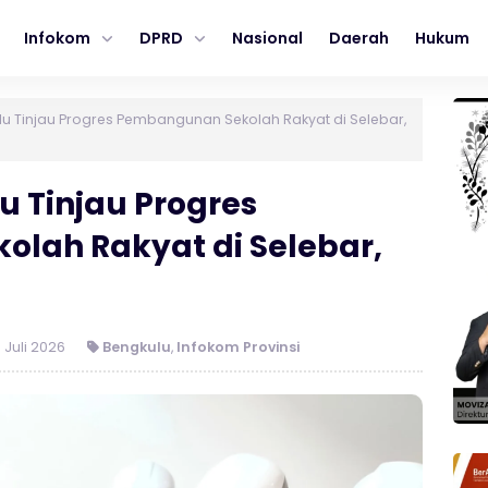
Infokom
DPRD
Nasional
Daerah
Hukum
u Tinjau Progres Pembangunan Sekolah Rakyat di Selebar,
 Tinjau Progres
lah Rakyat di Selebar,
 Juli 2026
Bengkulu
,
Infokom Provinsi