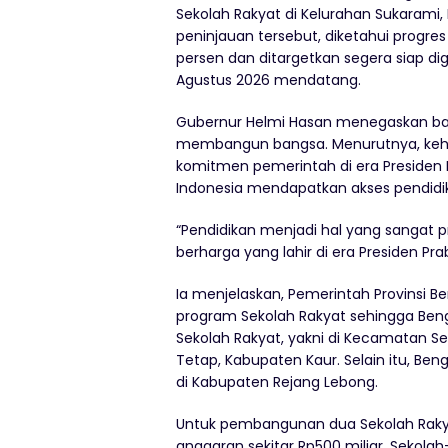
Sekolah Rakyat di Kelurahan Sukarami,
peninjauan tersebut, diketahui progre
persen dan ditargetkan segera siap di
Agustus 2026 mendatang.
Gubernur Helmi Hasan menegaskan ba
membangun bangsa. Menurutnya, keha
komitmen pemerintah di era Presiden
Indonesia mendapatkan akses pendidik
“Pendidikan menjadi hal yang sangat p
berharga yang lahir di era Presiden Pra
Ia menjelaskan, Pemerintah Provinsi B
program Sekolah Rakyat sehingga Be
Sekolah Rakyat, yakni di Kecamatan S
Tetap, Kabupaten Kaur. Selain itu, 
di Kabupaten Rejang Lebong.
Untuk pembangunan dua Sekolah Rakya
anggaran sekitar Rp500 miliar. Sekolah