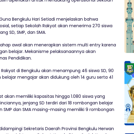
ih diperlukan untuk mendukung operasional Sekolah
Guna Bengkulu Hari Setiadi menjelaskan bahwa
sial, setiap Sekolah Rakyat akan menerima 270 siswa
ang SD, SMP, dan SMA.
tahap awal akan menerapkan sistem multi entry karena
gan belajar. Mekanisme pelaksanaannya akan
inas Pendidikan.
h Rakyat di Bengkulu akan menampung 46 siswa SD, 90
 belajar mengajar akan didukung oleh 14 guru serta 41
t akan memiliki kapasitas hingga 1.080 siswa yang
nciannya, jenjang SD terdiri dari 18 rombongan belajar
kan SMP dan SMA masing-masing memiliki 9 rombongan
idampingi Sekretaris Daerah Provinsi Bengkulu Herwan