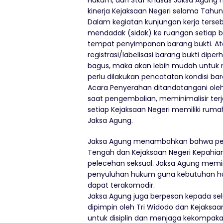
Hukum, dan Staf Khusus Jaksa Agung m
kinerja Kejaksaan Negeri selama Tahu
Dalam kegiatan kunjungan kerja terse
mendadak (sidak) ke ruangan setiap 
tempat penyimpanan barang bukti. At
registrasi/labelisasi barang bukti dip
bagus, maka akan lebih mudah untuk 
perlu dilakukan pencatatan kondisi ba
Acara Penyerahan ditandatangani oleh
saat pengembalian, meminimalisir terj
setiap Kejaksaan Negeri memiliki ruma
Jaksa Agung.
Jaksa Agung menambahkan bahwa perk
Tengah dan Kejaksaan Negeri Kepahian
pelecehan seksual. Jaksa Agung memin
penyuluhan hukum guna kebutuhan hu
dapat terakomodir.
Jaksa Agung juga berpesan kepada se
dipimpin oleh Tri Widodo dan Kejaksaa
untuk disiplin dan menjaga kekompaka