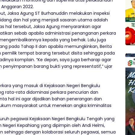
elakukan monitoring dan supervisi atas pelaksanaan
n Anggaran 2022.
but, Jaksa Agung ST Burhanuddin melakukan inspeksi
bidang dan hal yang menjadi sasaran utama adalah
as hal tersebut, Jaksa Agung menyarankan agar
erhatikan sebab apabila administrasi penanganan perkara
mengembalikannya kepada yang berhak. Lalu juga
rang pada Tahap II dan apabila memungkinkan, Berita
 pemilik tempat barang tersebut disita sehingga pada
adinya komplain. “Ke depan, saya juga berharap agar
h penyimpanan barang bukti yang representatif,” ujar
ara yang masuk di Kejaksaan Negeri Bengkulu
g rata-rata didominasi perkara pencurian dan
ta hal ini agar dijadikan bahan penerangan dan
kum masyarakat untuk menekan angka kriminalitas
luruh pegawai Kejaksaan Negeri Bengkulu Tengah yang
n Negeri Kepahiang yang dipimpin oleh Andi Helmi,
n sehingga dengan kolaborasi seluruh pegawai, semua