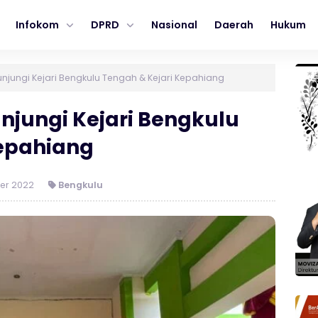
Infokom
DPRD
Nasional
Daerah
Hukum
njungi Kejari Bengkulu Tengah & Kejari Kepahiang
njungi Kejari Bengkulu
Kepahiang
er 2022
Bengkulu