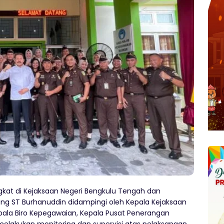
kat di Kejaksaan Negeri Bengkulu Tengah dan
ung ST Burhanuddin didampingi oleh Kepala Kejaksaan
epala Biro Kepegawaian, Kepala Pusat Penerangan