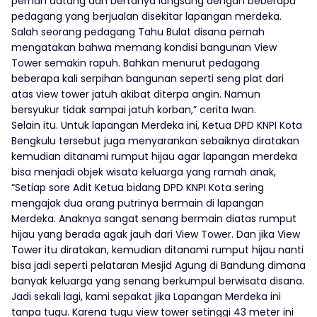
pernah datang dan bertanya langsung dengan beberapa
pedagang yang berjualan disekitar lapangan merdeka.
Salah seorang pedagang Tahu Bulat disana pernah
mengatakan bahwa memang kondisi bangunan View
Tower semakin rapuh. Bahkan menurut pedagang
beberapa kali serpihan bangunan seperti seng plat dari
atas view tower jatuh akibat diterpa angin. Namun
bersyukur tidak sampai jatuh korban,” cerita Iwan.
Selain itu. Untuk lapangan Merdeka ini, Ketua DPD KNPI Kota
Bengkulu tersebut juga menyarankan sebaiknya diratakan
kemudian ditanami rumput hijau agar lapangan merdeka
bisa menjadi objek wisata keluarga yang ramah anak,
“Setiap sore Adit Ketua bidang DPD KNPI Kota sering
mengajak dua orang putrinya bermain di lapangan
Merdeka. Anaknya sangat senang bermain diatas rumput
hijau yang berada agak jauh dari View Tower. Dan jika View
Tower itu diratakan, kemudian ditanami rumput hijau nanti
bisa jadi seperti pelataran Mesjid Agung di Bandung dimana
banyak keluarga yang senang berkumpul berwisata disana.
Jadi sekali lagi, kami sepakat jika Lapangan Merdeka ini
tanpa tugu. Karena tugu view tower setinggi 43 meter ini