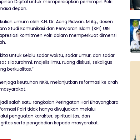
nan Digital untuk mempersiapkan pemimpin Polri
masa depan.
si kuliah umum oleh K.H. Dr. Aang Ridwan, M.Ag., dosen
m Studi Komunikasi dan Penyiaran Islam (KPI) UIN
apresiasi komitmen Polri dalam memperkuat dimensi
ah.
ta untuk selalu sadar waktu, sadar umur, dan sadar
t silaturahmi, majelis ilmu, ruang diskusi, sekaligus
g berkualitas.”
 menjaga keutuhan NKRI, melanjutkan reformasi ke arah
i masyarakat.
njadi salah satu rangkaian Peringatan Hari Bhayangkara
masi Polri tidak hanya diwujudkan melalui
alui penguatan karakter, spiritualitas, dan
gritas serta pengabdian kepada masyarakat.