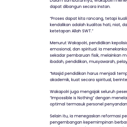
Dalam sambutannya, Wakapolri meneg
dapat dibangun secara instan.
“Proses dapat kita rancang, tetapi kuali
kendalikan adalah kualitas hati, niat, 
ketetapan Allah SWT.”
Menurut Wakapolri, pendidikan kepoli
emosional, dan spiritual. Ia menekanka
sekadar pembaruan fisik, melainkan m
ibadah, pendidikan, musyawarah, pel
“Masjid pendidikan harus menjadi temp
akademik, kuat secara spiritual, beri
Wakapolri juga mengajak seluruh pese
“Impossible is Nothing” dengan menel
optimal termasuk personel penyandang
Selain itu, ia menegaskan reformasi pe
pengembangan kepemimpinan berbasis 