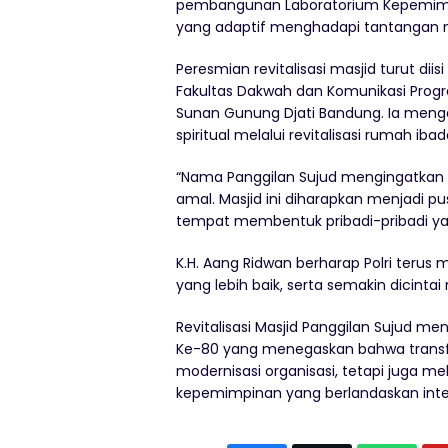
pembangunan Laboratorium Kepemimpi
yang adaptif menghadapi tantangan 
Peresmian revitalisasi masjid turut dii
Fakultas Dakwah dan Komunikasi Progra
Sunan Gunung Djati Bandung. Ia meng
spiritual melalui revitalisasi rumah ibad
“Nama Panggilan Sujud mengingatkan ki
amal. Masjid ini diharapkan menjadi pusa
tempat membentuk pribadi-pribadi yan
K.H. Aang Ridwan berharap Polri terus
yang lebih baik, serta semakin dicinta
Revitalisasi Masjid Panggilan Sujud me
Ke-80 yang menegaskan bahwa transfor
modernisasi organisasi, tetapi juga mel
kepemimpinan yang berlandaskan inte