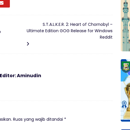
S.T.A.L.K.E.R. 2: Heart of Chornobyl –
Ultimate Edition GOG Release for Windows
p
Reddit
 Editor: Aminudin
sikan.
Ruas yang wajib ditandai
*