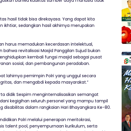
askan bahwa kualitas sumber daya manusia tidak
tas hasil tidak bisa direkayasa. Yang dapat kita
dan ikhtiar, sedangkan hasil akhirnya merupakan
sian harus memadukan kecerdasan intelektual,
n bahwa revitalisasi Masjid Panggilan Sujud bukan
enghidupkan kembali fungsi masjid sebagai pusat
ayanan sosial, dan pembangunan peradaban.
at lahirnya pemimpin Polri yang unggul secara
ntegritas, dan mengabdi kepada masyarakat.”
rta didik Sespim menginternalisasikan semangat
adani kegigihan seluruh personel yang mampu tampil
 disabilitas dalam rangkaian Hari Bhayangkara Ke-80.
ndidikan Polri melalui penerapan meritokrasi,
talent pool, penyempurnaan kurikulum, serta