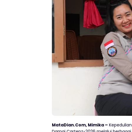
MataDian.Com, Mimika –
Kepedulian
Damai Cartenz-2026 melalui berbagai 