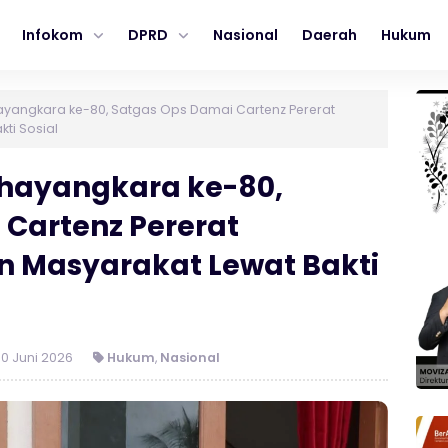
Infokom
DPRD
Nasional
Daerah
Hukum
yangkara ke-80, Satgas Ops Damai Cartenz Pererat
ti Sosial
hayangkara ke-80,
Cartenz Pererat
 Masyarakat Lewat Bakti
0 Juni 2026
Hukum
,
Nasional