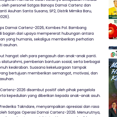
an oleh personel Satgas Banops Damai Cartenz dan
ti Asuhan Santa Susana, SP2, Distrik Mimika Baru,
2026).
ops Damai Cartenz-2026, Kombes Pol. Bambang
jadi bagian dari upaya mempererat hubungan antara
tan yang humanis, sekaligus memberikan perhatian
i asuhan.
but hangat oleh para pengasuh dan anak-anak panti.
silaturahmi, pemberian bantuan sosial, serta berbagai
penuh keakraban. Suasana kekeluargaan tampak
 yang bertujuan memberikan semangat, motivasi, dan
asuhan.
Cartenz-2026 disambut positif oleh pihak pengelola
erta kepedulian yang diberikan kepada anak-anak asuh.
Frederika Takndare, menyampaikan apresiasi dan rasa
 oleh Satgas Operasi Damai Cartenz-2026. Menurutnya,