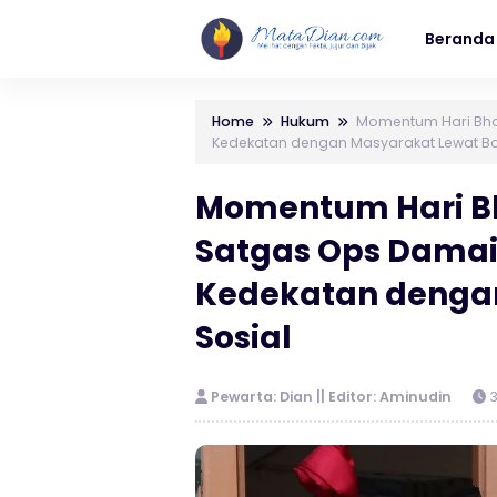
Beranda
Home
Hukum
Momentum Hari Bha
Kedekatan dengan Masyarakat Lewat Bak
Momentum Hari B
Satgas Ops Damai 
Kedekatan dengan
Sosial
Pewarta: Dian || Editor: Aminudin
3