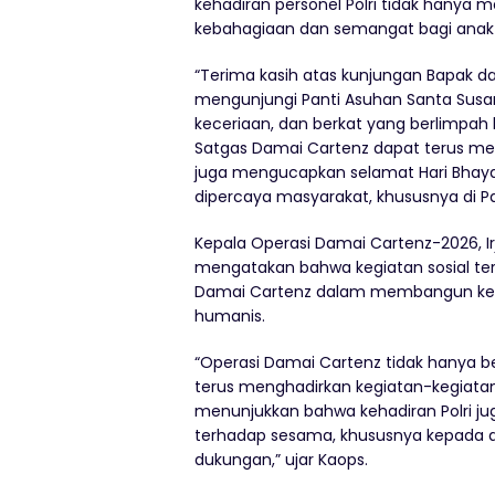
kehadiran personel Polri tidak hanya
kebahagiaan dan semangat bagi anak-
“Terima kasih atas kunjungan Bapak da
mengunjungi Panti Asuhan Santa Sus
keceriaan, dan berkat yang berlimpah 
Satgas Damai Cartenz dapat terus men
juga mengucapkan selamat Hari Bhaya
dipercaya masyarakat, khususnya di Pap
Kepala Operasi Damai Cartenz-2026, Irjen 
mengatakan bahwa kegiatan sosial te
Damai Cartenz dalam membangun ked
humanis.
“Operasi Damai Cartenz tidak hanya b
terus menghadirkan kegiatan-kegiatan
menunjukkan bahwa kehadiran Polri ju
terhadap sesama, khususnya kepada
dukungan,” ujar Kaops.