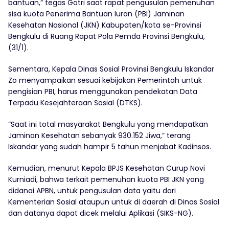
bantuan,” tegas Gotri saat rapat pengusulan pemenuhan
sisa kuota Penerima Bantuan Iuran (PBI) Jaminan
Kesehatan Nasional (JKN) Kabupaten/kota se-Provinsi
Bengkulu di Ruang Rapat Pola Pemda Provinsi Bengkulu,
(31/1).
Sementara, Kepala Dinas Sosial Provinsi Bengkulu Iskandar
Zo menyampaikan sesuai kebijakan Pemerintah untuk
pengisian PBI, harus menggunakan pendekatan Data
Terpadu Kesejahteraan Sosial (DTKS).
“Saat ini total masyarakat Bengkulu yang mendapatkan
Jaminan Kesehatan sebanyak 930.152 Jiwa,” terang
Iskandar yang sudah hampir 5 tahun menjabat Kadinsos.
Kemudian, menurut Kepala BPJS Kesehatan Curup Novi
Kurniadi, bahwa terkait pemenuhan kuota PBI JKN yang
didanai APBN, untuk pengusulan data yaitu dari
Kementerian Sosial ataupun untuk di daerah di Dinas Sosial
dan datanya dapat dicek melalui Aplikasi (SIKS-NG).