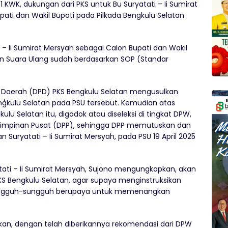
1 KWK, dukungan dari PKS untuk Bu Suryatati – Ii Sumirat
i dan Wakil Bupati pada Pilkada Bengkulu Selatan
 – Ii Sumirat Mersyah sebagai Calon Bupati dan Wakil
an Suara Ulang sudah berdasarkan SOP (Standar
Daerah (DPD) PKS Bengkulu Selatan mengusulkan
ģkulu Selatan pada PSU tersebut. Kemudian atas
u Selatan itu, digodok atau diseleksi di tingkat DPW,
 Pimpinan Pusat (DPP), sehingga DPP memutuskan dan
uryatati – Ii Sumirat Mersyah, pada PSU 19 April 2025
i – Ii Sumirat Mersyah, Sujono mengungkapkan, akan
S Bengkulu Selatan, agar supaya menginstruksikan
ungguh-sungguh berupaya untuk memenangkan
an, dengan telah diberikannya rekomendasi dari DPW