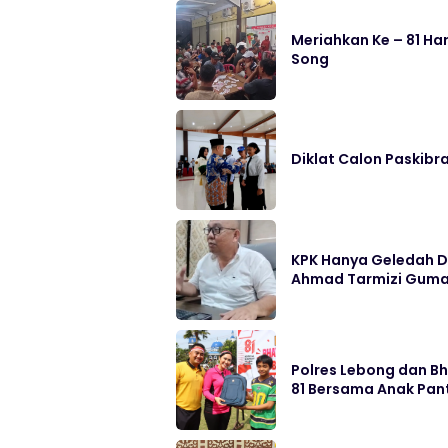
Meriahkan Ke – 81 H
Song
Diklat Calon Paskibr
KPK Hanya Geledah D
Ahmad Tarmizi Guma
Polres Lebong dan B
81 Bersama Anak Pan