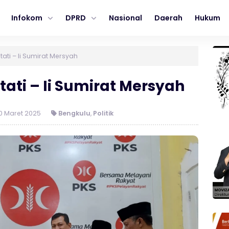
Infokom
DPRD
Nasional
Daerah
Hukum
ati – Ii Sumirat Mersyah
ati – Ii Sumirat Mersyah
0 Maret 2025
Bengkulu
,
Politik