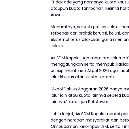
“Tidak ada yang namanya kuota khusus, j
ataupun kuota tambahan. Kelima hal ter
Anwar.
Menurutnya, seluruh proses seleksi harus
terbebas dari praktik korupsi, kolusi, 
eksternal terus dilakukan guna menjam
seleksi.
As SDM Kapolri juga meminta seluruh K
menggaungkan serta mempublikasikan
prinsip rekrutmen Akpol 2026 agar ti
jalur khusus atau kuota tertentu.
“Akpol Tahun Anggaran 2026 hanya melalu
jalur lain atau kuota lainnya seperti
lainnya,” kata Irjen Pol. Anwar.
Lebih lanjut, As SDM Kapolri menilai pol
dengan harapan masyarakat dan berb
Ombudsman, kelompok LSM, serta Tim 