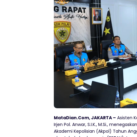
MataDian.Com, JAKARTA –
Asisten K
Irjen Pol. Anwar, S.I.K., M.Si., meneg
Akademi Kepolisian (Akpol) Tahun Angg