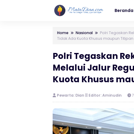
Beranda
Home
Nasional
Polri Tegaskan Re
Tidak Ada Kuota Khusus maupun Titipan
Polri Tegaskan R
Melalui Jalur Regu
Kuota Khusus mau
Pewarta: Dian || Editor: Aminudin
7