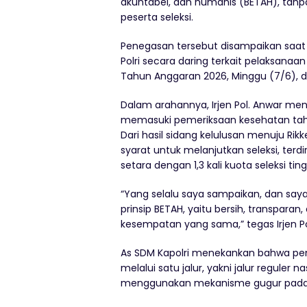
akuntabel, dan humanis (BETAH), tanp
peserta seleksi.
Penegasan tersebut disampaikan saa
Polri secara daring terkait pelaksanaa
Tahun Anggaran 2026, Minggu (7/6), da
Dalam arahannya, Irjen Pol. Anwar menj
memasuki pemeriksaan kesehatan tahap 
Dari hasil sidang kelulusan menuju Rik
syarat untuk melanjutkan seleksi, terdi
setara dengan 1,3 kali kuota seleksi tin
“Yang selalu saya sampaikan, dan say
prinsip BETAH, yaitu bersih, transpara
kesempatan yang sama,” tegas Irjen Po
As SDM Kapolri menekankan bahwa pe
melalui satu jalur, yakni jalur reguler 
menggunakan mekanisme gugur pada 