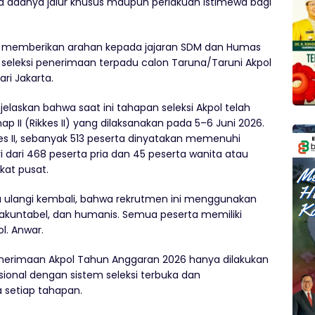
a adanya jalur khusus maupun perlakuan istimewa bagi
t memberikan arahan kepada jajaran SDM dan Humas
n seleksi penerimaan terpadu calon Taruna/Taruni Akpol
ri Jakarta.
elaskan bahwa saat ini tahapan seleksi Akpol telah
II (Rikkes II) yang dilaksanakan pada 5–6 Juni 2026.
kes II, sebanyak 513 peserta dinyatakan memenuhi
ri dari 468 peserta pria dan 45 peserta wanita atau
gkat pusat.
a ulangi kembali, bahwa rekrutmen ini menggunakan
n, akuntabel, dan humanis. Semua peserta memiliki
l. Anwar.
nerimaan Akpol Tahun Anggaran 2026 hanya dilakukan
nasional dengan sistem seleksi terbuka dan
setiap tahapan.