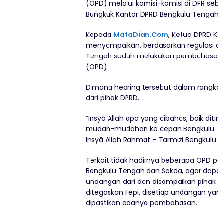
(OPD) melalui komisi-komisi di DPR se
Bungkuk Kantor DPRD Bengkulu Tengah.
Kepada
MataDian.Com
, Ketua DPRD 
menyampaikan, berdasarkan regulasi
Tengah sudah melakukan pembahasan 
(OPD).
Dimana hearing tersebut dalam rangk
dari pihak DPRD.
“Insyã Allah apa yang dibahas, baik di
mudah-mudahan ke depan Bengkulu Ten
Insyã Allah Rahmat – Tarmizi Bengkulu
Terkait tidak hadirnya beberapa OPD 
Bengkulu Tengah dan Sekda, agar da
undangan dari dan disampaikan pihak D
ditegaskan Fepi, disetiap undangan y
dipastikan adanya pembahasan.