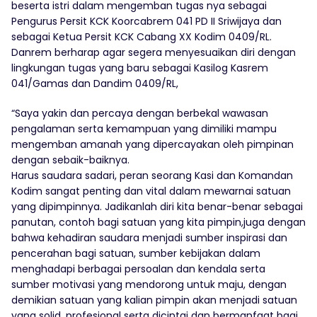
beserta istri dalam mengemban tugas nya sebagai
Pengurus Persit KCK Koorcabrem 041 PD II Sriwijaya dan
sebagai Ketua Persit KCK Cabang XX Kodim 0409/RL.
Danrem berharap agar segera menyesuaikan diri dengan
lingkungan tugas yang baru sebagai Kasilog Kasrem
041/Gamas dan Dandim 0409/RL,
“Saya yakin dan percaya dengan berbekal wawasan
pengalaman serta kemampuan yang dimiliki mampu
mengemban amanah yang dipercayakan oleh pimpinan
dengan sebaik-baiknya.
Harus saudara sadari, peran seorang Kasi dan Komandan
Kodim sangat penting dan vital dalam mewarnai satuan
yang dipimpinnya. Jadikanlah diri kita benar-benar sebagai
panutan, contoh bagi satuan yang kita pimpin,juga dengan
bahwa kehadiran saudara menjadi sumber inspirasi dan
pencerahan bagi satuan, sumber kebijakan dalam
menghadapi berbagai persoalan dan kendala serta
sumber motivasi yang mendorong untuk maju, dengan
demikian satuan yang kalian pimpin akan menjadi satuan
yang solid, profesional serta dicintai dan bermanfaat bagi