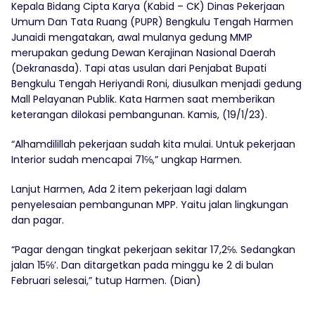
Kepala Bidang Cipta Karya (Kabid – CK) Dinas Pekerjaan
Umum Dan Tata Ruang (PUPR) Bengkulu Tengah Harmen
Junaidi mengatakan, awal mulanya gedung MMP
merupakan gedung Dewan Kerajinan Nasional Daerah
(Dekranasda). Tapi atas usulan dari Penjabat Bupati
Bengkulu Tengah Heriyandi Roni, diusulkan menjadi gedung
Mall Pelayanan Publik. Kata Harmen saat memberikan
keterangan dilokasi pembangunan. Kamis, (19/1/23).
“Alhamdilillah pekerjaan sudah kita mulai. Untuk pekerjaan
Interior sudah mencapai 71℅,” ungkap Harmen.
Lanjut Harmen, Ada 2 item pekerjaan lagi dalam
penyelesaian pembangunan MPP. Yaitu jalan lingkungan
dan pagar.
“Pagar dengan tingkat pekerjaan sekitar 17,2℅. Sedangkan
jalan 15℅’. Dan ditargetkan pada minggu ke 2 di bulan
Februari selesai,” tutup Harmen. (Dian)