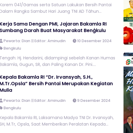
Korem 041/Gamas serta Satuan Lakukan Bersih Pantai
Dalam Rangka Sambut Hari Juang TNI AD Tàhun...
Kerja Sama Dengan PMI, Jajaran Bakamla RI
Sumbang Darah Buat Masyarakat Benģkulu
Pewarta: Dian || Editor: Aminudin
10 Desember 2024
Bengkulu
Tengah: Hj. Hendarini, didampingi sebelah Kanan Humas
Bakamla, Gugun, SR, dan Paling Kanan Dr. Pini....
Kepala Bakamla RI “Dr. Irvansyah, S.H.,
M.Tr.Opsla” Bersih Pantai Merupakan Kegiatan
Mulia
Pewarta: Dian || Editor: Aminudin
9 Desember 2024
Bengkulu
Kepala Bakamla RI, Laksamana Madya TNI Dr. Irvansyah,
SH, M.Tr, Opsla, Saat Memberikan Peralatan Kepada...