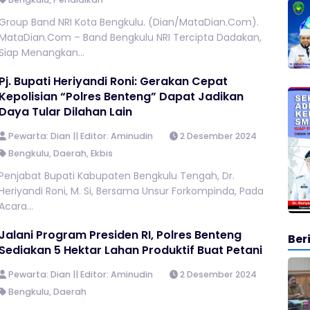
Group Band NRI Kota Bengkulu. (Dian/MataDian.Com).
MataDian.Com – Band Bengkulu NRI Tercipta Dadakan,
Siap Menangkan...
Pj. Bupati Heriyandi Roni: Gerakan Cepat
Kepolisian “Polres Benteng” Dapat Jadikan
Daya Tular Dilahan Lain
Pewarta: Dian || Editor: Aminudin
2 Desember 2024
Bengkulu
,
Daerah
,
Ekbis
Penjabat Bupati Kabupaten Bengkulu Tengah, Dr.
Heriyandi Roni, M. Si, Bersama Unsur Forkompinda, Pada
Acara...
Jalani Program Presiden RI, Polres Benteng
Ber
Sediakan 5 Hektar Lahan Produktif Buat Petani
Pewarta: Dian || Editor: Aminudin
2 Desember 2024
Bengkulu
,
Daerah