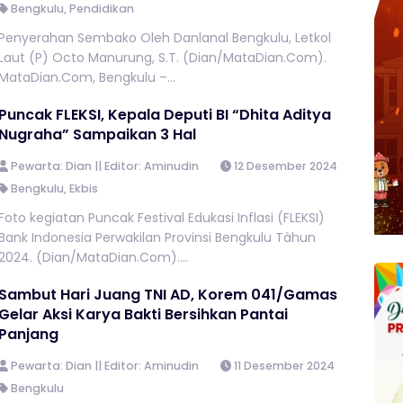
Bengkulu
,
Pendidikan
Penyerahan Sembako Oleh Danlanal Bengkulu, Letkol
Laut (P) Octo Manurung, S.T. (Dian/MataDian.Com).
MataDian.Com, Bengkulu –...
Puncak FLEKSI, Kepala Deputi BI “Dhita Aditya
Nugraha” Sampaikan 3 Hal
Pewarta: Dian || Editor: Aminudin
12 Desember 2024
Bengkulu
,
Ekbis
Foto kegiatan Puncak Festival Edukasi Inflasi (FLEKSI)
Bank Indonesia Perwakilan Provinsi Bengkulu Tàhun
2024. (Dian/MataDian.Com)....
Sambut Hari Juang TNI AD, Korem 041/Gamas
Gelar Aksi Karya Bakti Bersihkan Pantai
Panjang
Pewarta: Dian || Editor: Aminudin
11 Desember 2024
Bengkulu