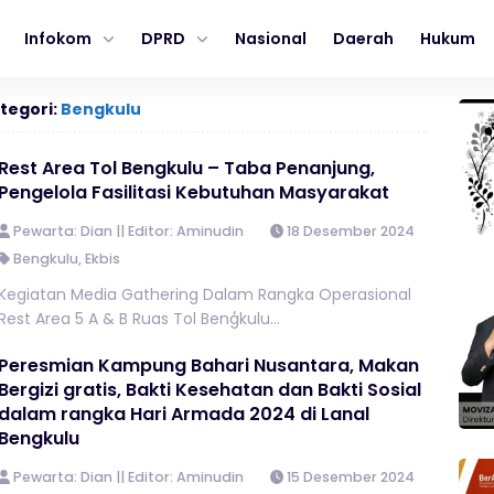
Infokom
DPRD
Nasional
Daerah
Hukum
tegori:
Bengkulu
Rest Area Tol Bengkulu – Taba Penanjung,
Pengelola Fasilitasi Kebutuhan Masyarakat
Pewarta: Dian || Editor: Aminudin
18 Desember 2024
Bengkulu
,
Ekbis
Kegiatan Media Gathering Dalam Rangka Operasional
Rest Area 5 A & B Ruas Tol Benģkulu...
Peresmian Kampung Bahari Nusantara, Makan
Bergizi gratis, Bakti Kesehatan dan Bakti Sosial
dalam rangka Hari Armada 2024 di Lanal
Bengkulu
Pewarta: Dian || Editor: Aminudin
15 Desember 2024