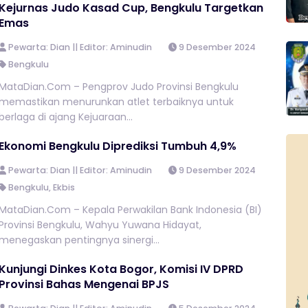
Kejurnas Judo Kasad Cup, Bengkulu Targetkan
Emas
Pewarta: Dian || Editor: Aminudin
9 Desember 2024
Bengkulu
MataDian.Com – Pengprov Judo Provinsi Bengkulu
memastikan menurunkan atlet terbaiknya untuk
berlaga di ajang Kejuaraan...
Ekonomi Bengkulu Diprediksi Tumbuh 4,9%
Pewarta: Dian || Editor: Aminudin
9 Desember 2024
Bengkulu
,
Ekbis
MataDian.Com – Kepala Perwakilan Bank Indonesia (BI)
Provinsi Bengkulu, Wahyu Yuwana Hidayat,
menegaskan pentingnya sinergi...
Kunjungi Dinkes Kota Bogor, Komisi IV DPRD
Provinsi Bahas Mengenai BPJS