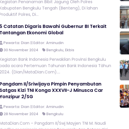
Kegiatan Penanaman Bibit Jagung Oleh Polres
Kabupaten Bengkulu Tengah (Benteng), Di lahan
Produktif Polres, Di...
5 Catatan Digaris Bawahi Gubernur BI Terkait
Tantangan Ekonomi Global
Pewarta: Dian || Editor: Aminudin
30 November 2024
Bengkulu
,
Ekbis
Kegiatan Bank Indonesia Perwakilan Provinsi Bengkulu
pada acara Pertemuan Tahunan Bank Indonesia Tàhun
2024. (Dian/MataDian.Com)....
Pangdam II/Sriwijaya Pimpin Penyambutan
Satgas Kizi TNI Konga XXXVII-J Minusca Car
Yonzipur 2/SG
Pewarta: Dian || Editor: Aminudin
28 November 2024
Bengkulu
MataDian.Com – Pangdam II/Swj Mayjen TNI M. Naudi