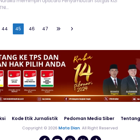
Nurdika memimpin Upacara Penyambutan Satgas Kizi
TNI...
44
45
46
47
ksi
Kode Etik Jurnalistik
Pedoman Media Siber
Tentang
Copyright © 2026
Mata Dian
. All Right Reserved