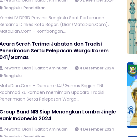
Pewarta: Dian || Editor: Aminudin
5 Desember 2024
Bengkulu
,
Pendidikan
Komisi IV DPRD Provinsi Bengkulu Saat Pertemuan
Bersama Dinkes Kota Bogor. (Dian/MataDian.Com).
MataDian.Com – Rombongan...
Acara Serah Terima Jabatan dan Tradisi
Penerimaan Serta Pelepasan Warga Korem
041/Gamas
Pewarta: Dian || Editor: Aminudin
4 Desember 2024
Bengkulu
MataDian.Com – Danrem 041/Gamas Brigjen TNI
Rachmad Zulkarnaen memimpin upacara Tradisi
Penerimaan Serta Pelepasan Warga...
Group Band NRI Siap Menangkan Lomba Jingle
Bank Indonesia 2024
Pewarta: Dian || Editor: Aminudin
4 Desember 2024
Bengkulu
,
Pendidikan