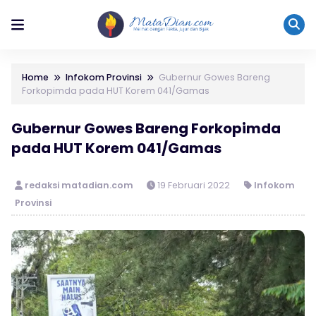
Home
Infokom Provinsi
Gubernur Gowes Bareng
Forkopimda pada HUT Korem 041/Gamas
Gubernur Gowes Bareng Forkopimda
pada HUT Korem 041/Gamas
redaksi matadian.com
19 Februari 2022
Infokom
Provinsi