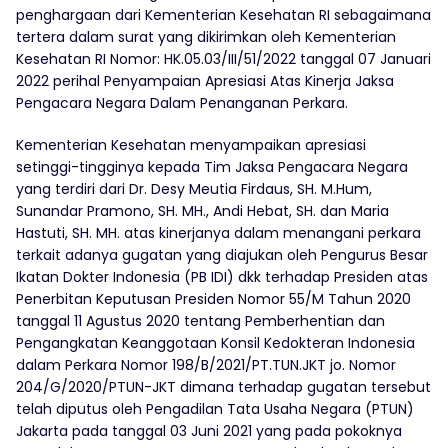
penghargaan dari Kementerian Kesehatan RI sebagaimana
tertera dalam surat yang dikirimkan oleh Kementerian
Kesehatan RI Nomor: HK.05.03/III/51/2022 tanggal 07 Januari
2022 perihal Penyampaian Apresiasi Atas Kinerja Jaksa
Pengacara Negara Dalam Penanganan Perkara.
Kementerian Kesehatan menyampaikan apresiasi
setinggi-tingginya kepada Tim Jaksa Pengacara Negara
yang terdiri dari Dr. Desy Meutia Firdaus, SH. M.Hum,
Sunandar Pramono, SH. MH., Andi Hebat, SH. dan Maria
Hastuti, SH. MH. atas kinerjanya dalam menangani perkara
terkait adanya gugatan yang diajukan oleh Pengurus Besar
Ikatan Dokter Indonesia (PB IDI) dkk terhadap Presiden atas
Penerbitan Keputusan Presiden Nomor 55/M Tahun 2020
tanggal 11 Agustus 2020 tentang Pemberhentian dan
Pengangkatan Keanggotaan Konsil Kedokteran Indonesia
dalam Perkara Nomor 198/B/2021/PT.TUN.JKT jo. Nomor
204/G/2020/PTUN-JKT dimana terhadap gugatan tersebut
telah diputus oleh Pengadilan Tata Usaha Negara (PTUN)
Jakarta pada tanggal 03 Juni 2021 yang pada pokoknya