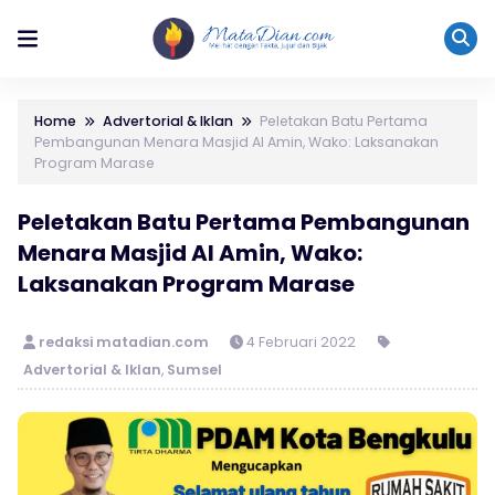
Home
Advertorial & Iklan
Peletakan Batu Pertama
Pembangunan Menara Masjid Al Amin, Wako: Laksanakan
Program Marase
Peletakan Batu Pertama Pembangunan
Menara Masjid Al Amin, Wako:
Laksanakan Program Marase
redaksi matadian.com
4 Februari 2022
Advertorial & Iklan
,
Sumsel