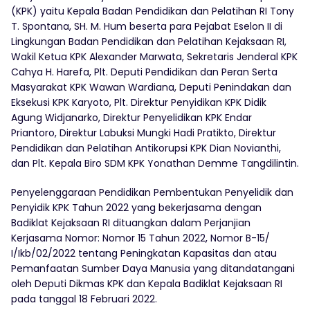
(KPK) yaitu Kepala Badan Pendidikan dan Pelatihan RI Tony
T. Spontana, SH. M. Hum beserta para Pejabat Eselon II di
Lingkungan Badan Pendidikan dan Pelatihan Kejaksaan RI,
Wakil Ketua KPK Alexander Marwata, Sekretaris Jenderal KPK
Cahya H. Harefa, Plt. Deputi Pendidikan dan Peran Serta
Masyarakat KPK Wawan Wardiana, Deputi Penindakan dan
Eksekusi KPK Karyoto, Plt. Direktur Penyidikan KPK Didik
Agung Widjanarko, Direktur Penyelidikan KPK Endar
Priantoro, Direktur Labuksi Mungki Hadi Pratikto, Direktur
Pendidikan dan Pelatihan Antikorupsi KPK Dian Novianthi,
dan Plt. Kepala Biro SDM KPK Yonathan Demme Tangdilintin.
Penyelenggaraan Pendidikan Pembentukan Penyelidik dan
Penyidik KPK Tahun 2022 yang bekerjasama dengan
Badiklat Kejaksaan RI dituangkan dalam Perjanjian
Kerjasama Nomor: Nomor 15 Tahun 2022, Nomor B-15/
I/Ikb/02/2022 tentang Peningkatan Kapasitas dan atau
Pemanfaatan Sumber Daya Manusia yang ditandatangani
oleh Deputi Dikmas KPK dan Kepala Badiklat Kejaksaan RI
pada tanggal 18 Februari 2022.