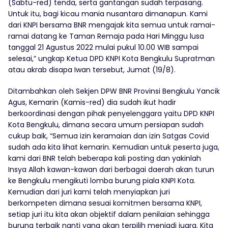
(Sabtu-red) tenda, serta gantangan sudah terpasang.
Untuk itu, bagi kicau mania nusantara dimanapun. Kami
dari KNPI bersama BNR mengajak kita semua untuk ramai-
ramai datang ke Taman Remaja pada Hari Minggu lusa
tanggal 21 Agustus 2022 mulai pukul 10.00 WIB sampai
selesai,” ungkap Ketua DPD KNPI Kota Bengkulu Supratman
atau akrab disapa Iwan tersebut, Jumat (19/8).
Ditambahkan oleh Sekjen DPW BNR Provinsi Bengkulu Yancik
Agus, Kemarin (Kamis-red) dia sudah ikut hadir
berkoordinasi dengan pihak penyelenggara yaitu DPD KNPI
Kota Bengkulu, dimana secara umum persiapan sudah
cukup baik, “Semua izin keramaian dan izin Satgas Covid
sudah ada kita lihat kemarin. Kemudian untuk peserta juga,
kami dari BNR telah beberapa kali posting dan yakinlah
Insya Allah kawan-kawan dari berbagai daerah akan turun
ke Bengkulu mengikuti lomba burung piala KNPI Kota.
Kemudian dari juri kami telah menyiapkan juri
berkompeten dimana sesuai komitmen bersama KNPI,
setiap juri itu kita akan objektif dalam penilaian sehingga
burung terbaik nanti yang akan terpilih menjadi juara. Kita