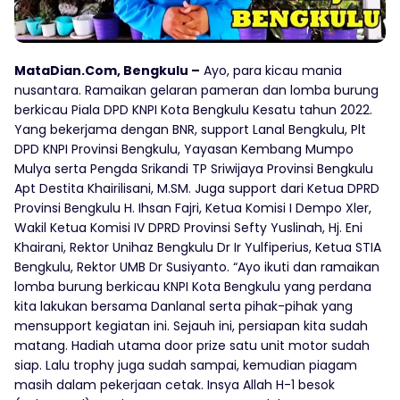
MataDian.Com, Bengkulu –
Ayo, para kicau mania
nusantara. Ramaikan gelaran pameran dan lomba burung
berkicau Piala DPD KNPI Kota Bengkulu Kesatu tahun 2022.
Yang bekerjama dengan BNR, support Lanal Bengkulu, Plt
DPD KNPI Provinsi Bengkulu, Yayasan Kembang Mumpo
Mulya serta Pengda Srikandi TP Sriwijaya Provinsi Bengkulu
Apt Destita Khairilisani, M.SM. Juga support dari Ketua DPRD
Provinsi Bengkulu H. Ihsan Fajri, Ketua Komisi I Dempo Xler,
Wakil Ketua Komisi IV DPRD Provinsi Sefty Yuslinah, Hj. Eni
Khairani, Rektor Unihaz Bengkulu Dr Ir Yulfiperius, Ketua STIA
Bengkulu, Rektor UMB Dr Susiyanto. “Ayo ikuti dan ramaikan
lomba burung berkicau KNPI Kota Bengkulu yang perdana
kita lakukan bersama Danlanal serta pihak-pihak yang
mensupport kegiatan ini. Sejauh ini, persiapan kita sudah
matang. Hadiah utama door prize satu unit motor sudah
siap. Lalu trophy juga sudah sampai, kemudian piagam
masih dalam pekerjaan cetak. Insya Allah H-1 besok