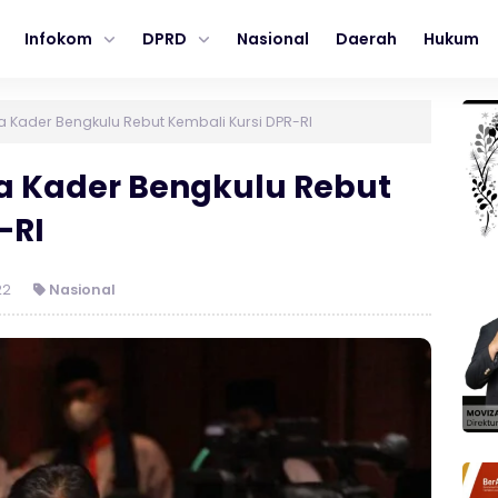
Infokom
DPRD
Nasional
Daerah
Hukum
a Kader Bengkulu Rebut Kembali Kursi DPR-RI
a Kader Bengkulu Rebut
-RI
22
Nasional