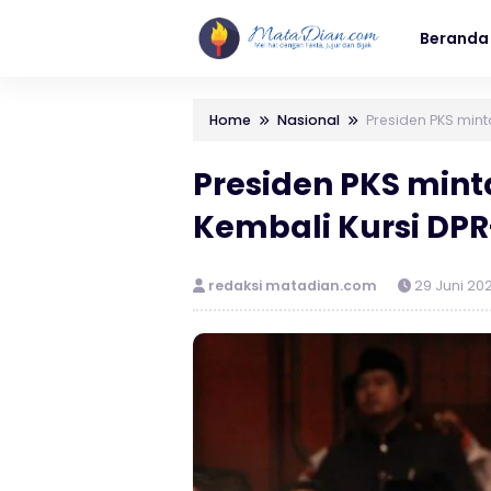
Beranda
Home
Nasional
Presiden PKS mint
Presiden PKS mint
Kembali Kursi DPR
redaksi matadian.com
29 Juni 20