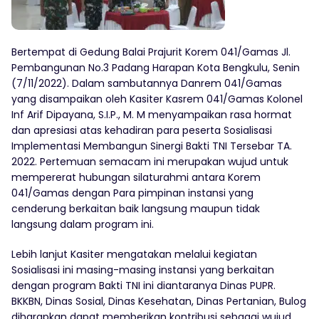
Bertempat di Gedung Balai Prajurit Korem 041/Gamas Jl.
Pembangunan No.3 Padang Harapan Kota Bengkulu, Senin
(7/11/2022). Dalam sambutannya Danrem 041/Gamas
yang disampaikan oleh Kasiter Kasrem 041/Gamas Kolonel
Inf Arif Dipayana, S.I.P., M. M menyampaikan rasa hormat
dan apresiasi atas kehadiran para peserta Sosialisasi
Implementasi Membangun Sinergi Bakti TNI Tersebar TA.
2022. Pertemuan semacam ini merupakan wujud untuk
mempererat hubungan silaturahmi antara Korem
041/Gamas dengan Para pimpinan instansi yang
cenderung berkaitan baik langsung maupun tidak
langsung dalam program ini.
Lebih lanjut Kasiter mengatakan melalui kegiatan
Sosialisasi ini masing-masing instansi yang berkaitan
dengan program Bakti TNI ini diantaranya Dinas PUPR.
BKKBN, Dinas Sosial, Dinas Kesehatan, Dinas Pertanian, Bulog
diharapkan dapat memberikan kontribusi sebagai wujud