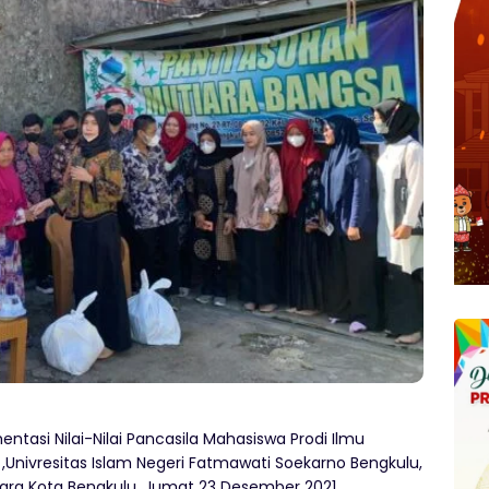
asi Nilai-Nilai Pancasila Mahasiswa Prodi Ilmu
 ,Univresitas Islam Negeri Fatmawati Soekarno Bengkulu,
ara Kota Bengkulu, Jumat 23 Desember 2021.