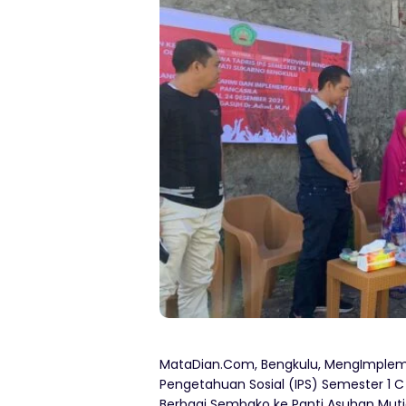
MataDian.Com, Bengkulu, MengImplement
Pengetahuan Sosial (IPS) Semester 1 C
Berbagi Sembako ke Panti Asuhan Muti