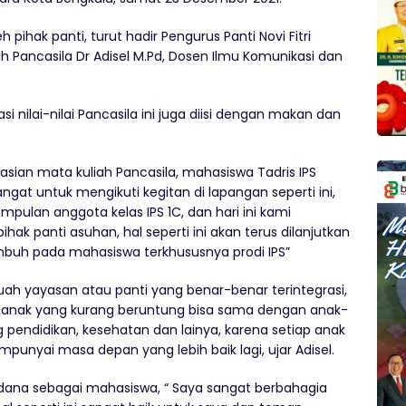
 pihak panti, turut hadir Pengurus Panti Novi Fitri
 Pancasila Dr Adisel M.Pd, Dosen Ilmu Komunikasi dan
i nilai-nilai Pancasila ini juga diisi dengan makan dan
tasian mata kuliah Pancasila, mahasiswa Tadris IPS
gat untuk mengikuti kegitan di lapangan seperti ini,
ulan anggota kelas IPS 1C, dan hari ini kami
k panti asuhan, hal seperti ini akan terus dilanjutkan
tumbuh pada mahasiswa terkhususnya prodi IPS”
ah yayasan atau panti yang benar-benar terintegrasi,
-anak yang kurang beruntung bisa sama dengan anak-
ng pendidikan, kesehatan dan lainya, karena setiap anak
yai masa depan yang lebih baik lagi, ujar Adisel.
Perdana sebagai mahasiswa, “ Saya sangat berbahagia