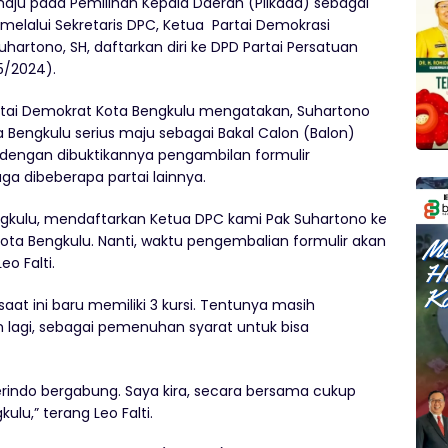
 maju pada Pemilihan Kepala Daerah (Pilkada) sebagai
melalui Sekretaris DPC, Ketua Partai Demokrasi
hartono, SH, daftarkan diri ke DPD Partai Persatuan
05/2024).
 Partai Demokrat Kota Bengkulu mengatakan, Suhartono
 Bengkulu serius maju sebagai Bakal Calon (Balon)
 dengan dibuktikannya pengambilan formulir
ga dibeberapa partai lainnya.
gkulu, mendaftarkan Ketua DPC kami Pak Suhartono ke
kota Bengkulu. Nanti, waktu pengembalian formulir akan
eo Falti.
saat ini baru memiliki 3 kursi. Tentunya masih
lagi, sebagai pemenuhan syarat untuk bisa
Perindo bergabung. Saya kira, secara bersama cukup
lu,” terang Leo Falti.