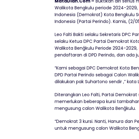
MataDian.Com –
Buktikan diri serius
Walikota Bengkulu periode 2024-2029, 
Indonesia (Demokrat) Kota Bengkulu Su
Indonesia (Partai Perindo). Kamis, (2/
Leo Falti Bakti selaku Sekretaris DPC
selaku Ketua DPC Partai Demokrat Kota
Walikota Benģkulu Periode 2924-2029,
pendaftaran di DPD Perindo, dan ada ju
“Kami sebagai DPC Demokrat Kota Ben
DPD Partai Perindo sebagai Calon Wali
dilakukan pak Suhartono sendir ,” kata L
Diterangkan Leo Falti, Partai Demokrat 
memerlukan beberapa kursi tambahan 
mengusung calon Walikota Benģkulu.
“Demokrat 3 kursi. Nanti, Hanura dan 
untuk mengusung calon Walikota Bengku